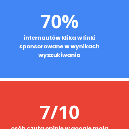
70%
internautów klika w linki
sponsorowane w wynikach
wyszukiwania
7/10
osób czyta opinie w google moja