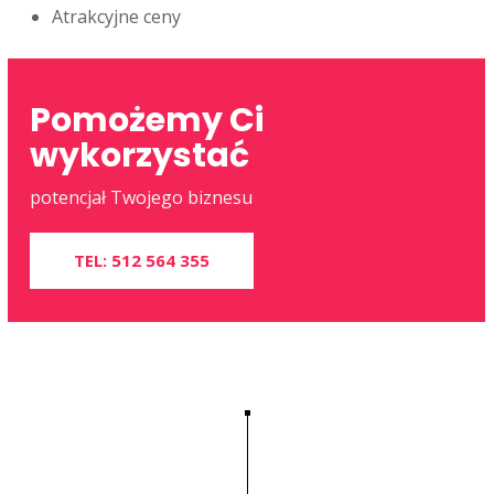
Atrakcyjne ceny
Pomożemy Ci
wykorzystać
potencjał Twojego biznesu
TEL: 512 564 355